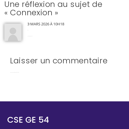
Une réflexion au sujet de
«
Connexion
»
3 MARS 2026 À 10H18
Coralie de SOUZA
dit :
Okay
Connectez-vous pour répondre
Laisser un commentaire
Vous devez
vous connecter
pour publier un commentaire.
CSE GE 54